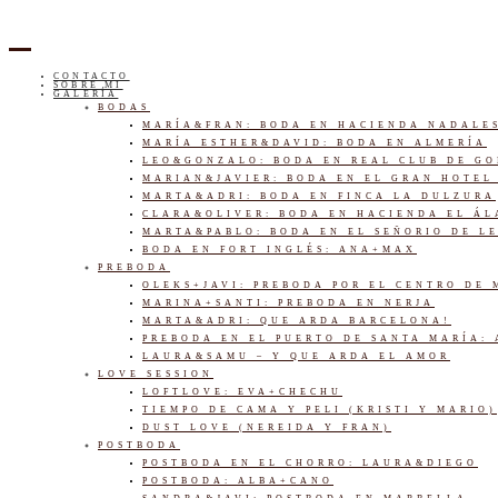
CONTACTO
SOBRE MI
GALERÍA
BODAS
MARÍA&FRAN: BODA EN HACIENDA NADALE
MARÍA ESTHER&DAVID: BODA EN ALMERÍA
LEO&GONZALO: BODA EN REAL CLUB DE G
MARIAN&JAVIER: BODA EN EL GRAN HOTEL
MARTA&ADRI: BODA EN FINCA LA DULZURA
CLARA&OLIVER: BODA EN HACIENDA EL Á
MARTA&PABLO: BODA EN EL SEÑORIO DE L
BODA EN FORT INGLÉS: ANA+MAX
PREBODA
OLEKS+JAVI: PREBODA POR EL CENTRO DE
MARINA+SANTI: PREBODA EN NERJA
MARTA&ADRI: QUE ARDA BARCELONA!
PREBODA EN EL PUERTO DE SANTA MARÍA:
LAURA&SAMU – Y QUE ARDA EL AMOR
LOVE SESSION
LOFTLOVE: EVA+CHECHU
TIEMPO DE CAMA Y PELI (KRISTI Y MARIO)
DUST LOVE (NEREIDA Y FRAN)
POSTBODA
POSTBODA EN EL CHORRO: LAURA&DIEGO
POSTBODA: ALBA+CANO