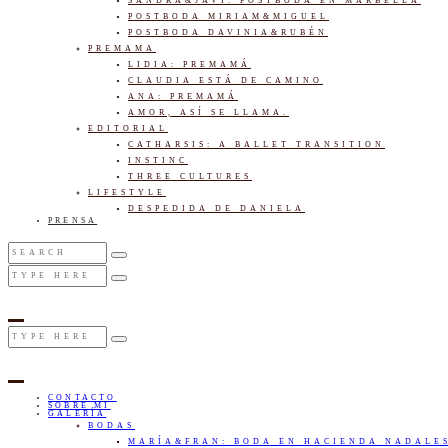
SANDRA&JAVI: POSTBODA EN MARBELLA
POSTBODA MIRIAM&MIGUEL
POSTBODA DAVINIA&RUBÉN
PREMAMA
LIDIA: PREMAMÁ
CLAUDIA ESTÁ DE CAMINO
ANA: PREMAMÁ
AMOR, ASÍ SE LLAMA.
EDITORIAL
CATHARSIS: A BALLET TRANSITION
INSTINC
THREE CULTURES
LIFESTYLE
DESPEDIDA DE DANIELA
PRENSA
CONTACTO
SOBRE MI
GALERÍA
BODAS
MARÍA&FRAN: BODA EN HACIENDA NADALE