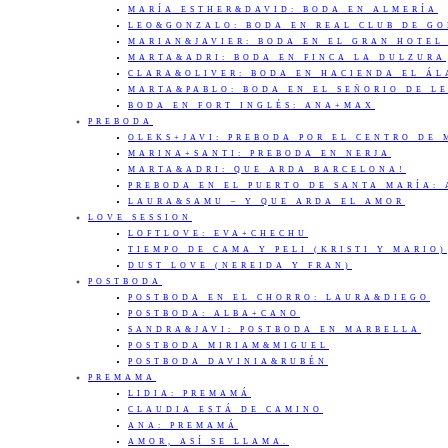
MARÍA ESTHER&DAVID: BODA EN ALMERÍA
LEO&GONZALO: BODA EN REAL CLUB DE G
MARIAN&JAVIER: BODA EN EL GRAN HOTEL
MARTA&ADRI: BODA EN FINCA LA DULZURA
CLARA&OLIVER: BODA EN HACIENDA EL Á
MARTA&PABLO: BODA EN EL SEÑORIO DE L
BODA EN FORT INGLÉS: ANA+MAX
PREBODA
OLEKS+JAVI: PREBODA POR EL CENTRO DE
MARINA+SANTI: PREBODA EN NERJA
MARTA&ADRI: QUE ARDA BARCELONA!
PREBODA EN EL PUERTO DE SANTA MARÍA:
LAURA&SAMU – Y QUE ARDA EL AMOR
LOVE SESSION
LOFTLOVE: EVA+CHECHU
TIEMPO DE CAMA Y PELI (KRISTI Y MARIO)
DUST LOVE (NEREIDA Y FRAN)
POSTBODA
POSTBODA EN EL CHORRO: LAURA&DIEGO
POSTBODA: ALBA+CANO
SANDRA&JAVI: POSTBODA EN MARBELLA
POSTBODA MIRIAM&MIGUEL
POSTBODA DAVINIA&RUBÉN
PREMAMA
LIDIA: PREMAMÁ
CLAUDIA ESTÁ DE CAMINO
ANA: PREMAMÁ
AMOR, ASÍ SE LLAMA.