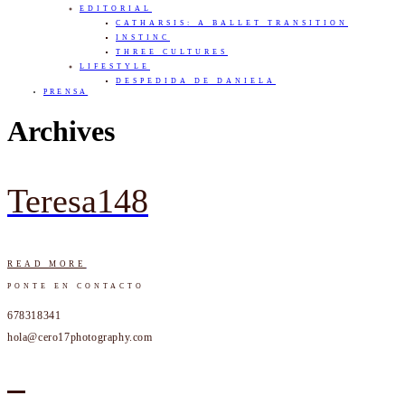
EDITORIAL
CATHARSIS: A BALLET TRANSITION
INSTINC
THREE CULTURES
LIFESTYLE
DESPEDIDA DE DANIELA
PRENSA
Archives
Teresa148
READ MORE
PONTE EN CONTACTO
678318341
hola@cero17photography.com