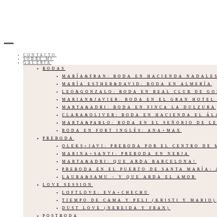
CONTACTO
SOBRE MI
GALERÍA
BODAS
MARÍA&FRAN: BODA EN HACIENDA NADALE
MARÍA ESTHER&DAVID: BODA EN ALMERÍA
LEO&GONZALO: BODA EN REAL CLUB DE G
MARIAN&JAVIER: BODA EN EL GRAN HOTEL
MARTA&ADRI: BODA EN FINCA LA DULZURA
CLARA&OLIVER: BODA EN HACIENDA EL Á
MARTA&PABLO: BODA EN EL SEÑORIO DE L
BODA EN FORT INGLÉS: ANA+MAX
PREBODA
OLEKS+JAVI: PREBODA POR EL CENTRO DE
MARINA+SANTI: PREBODA EN NERJA
MARTA&ADRI: QUE ARDA BARCELONA!
PREBODA EN EL PUERTO DE SANTA MARÍA:
LAURA&SAMU – Y QUE ARDA EL AMOR
LOVE SESSION
LOFTLOVE: EVA+CHECHU
TIEMPO DE CAMA Y PELI (KRISTI Y MARIO)
DUST LOVE (NEREIDA Y FRAN)
POSTBODA