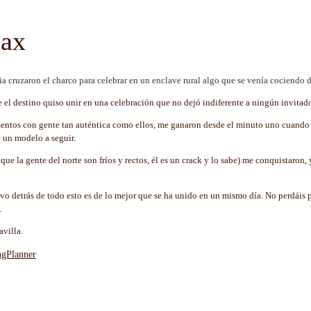
Max
a cruzaron el charco para celebrar en un enclave rural algo que se venía cociendo
e el destino quiso unir en una celebración que no dejó indiferente a ningún invita
entos con gente tan auténtica como ellos, me ganaron desde el minuto uno cuando
i un modelo a seguir.
 la gente del norte son fríos y rectos, él es un crack y lo sabe) me conquistaron, 
o detrás de todo esto es de lo mejor que se ha unido en un mismo día. No perdáis pi
.
avilla.
gPlanner