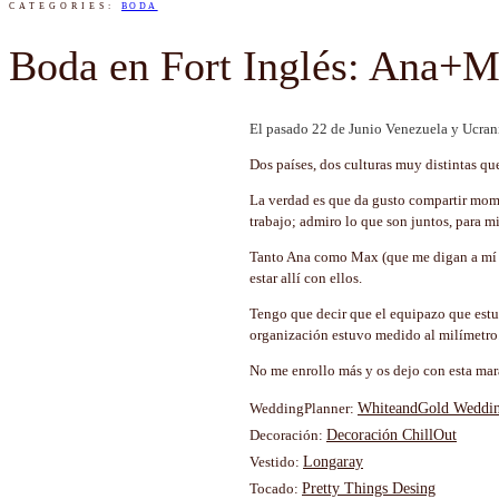
CATEGORIES:
BODA
Boda en Fort Inglés: Ana+
El pasado 22 de Junio Venezuela y Ucrani
Dos países, dos culturas muy distintas qu
La verdad es que da gusto compartir mom
trabajo; admiro lo que son juntos, para m
Tanto Ana como Max (que me digan a mí que
estar allí con ellos.
Tengo que decir que el equipazo que estuv
organización estuvo medido al milímetro
No me enrollo más y os dejo con esta mar
WeddingPlanner:
WhiteandGold Weddin
Decoración:
Decoración ChillOut
Vestido:
Longaray
Tocado:
Pretty Things Desing