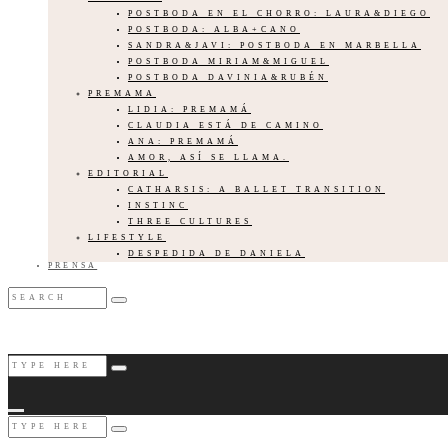
POSTBODA EN EL CHORRO: LAURA&DIEGO
POSTBODA: ALBA+CANO
SANDRA&JAVI: POSTBODA EN MARBELLA
POSTBODA MIRIAM&MIGUEL
POSTBODA DAVINIA&RUBÉN
PREMAMA
LIDIA: PREMAMÁ
CLAUDIA ESTÁ DE CAMINO
ANA: PREMAMÁ
AMOR, ASÍ SE LLAMA.
EDITORIAL
CATHARSIS: A BALLET TRANSITION
INSTINC
THREE CULTURES
LIFESTYLE
DESPEDIDA DE DANIELA
PRENSA