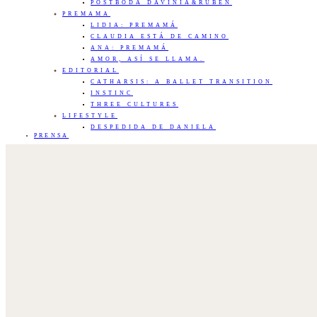
POSTBODA DAVINIA&RUBÉN
PREMAMA
LIDIA: PREMAMÁ
CLAUDIA ESTÁ DE CAMINO
ANA: PREMAMÁ
AMOR, ASÍ SE LLAMA.
EDITORIAL
CATHARSIS: A BALLET TRANSITION
INSTINC
THREE CULTURES
LIFESTYLE
DESPEDIDA DE DANIELA
PRENSA