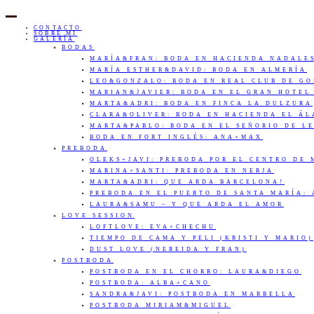
CONTACTO
SOBRE MI
GALERÍA
BODAS
MARÍA&FRAN: BODA EN HACIENDA NADALE
MARÍA ESTHER&DAVID: BODA EN ALMERÍA
LEO&GONZALO: BODA EN REAL CLUB DE G
MARIAN&JAVIER: BODA EN EL GRAN HOTEL
MARTA&ADRI: BODA EN FINCA LA DULZURA
CLARA&OLIVER: BODA EN HACIENDA EL Á
MARTA&PABLO: BODA EN EL SEÑORIO DE L
BODA EN FORT INGLÉS: ANA+MAX
PREBODA
OLEKS+JAVI: PREBODA POR EL CENTRO DE
MARINA+SANTI: PREBODA EN NERJA
MARTA&ADRI: QUE ARDA BARCELONA!
PREBODA EN EL PUERTO DE SANTA MARÍA:
LAURA&SAMU – Y QUE ARDA EL AMOR
LOVE SESSION
LOFTLOVE: EVA+CHECHU
TIEMPO DE CAMA Y PELI (KRISTI Y MARIO)
DUST LOVE (NEREIDA Y FRAN)
POSTBODA
POSTBODA EN EL CHORRO: LAURA&DIEGO
POSTBODA: ALBA+CANO
SANDRA&JAVI: POSTBODA EN MARBELLA
POSTBODA MIRIAM&MIGUEL