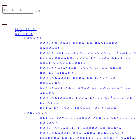
CONTACTO
SOBRE MI
GALERÍA
BODAS
MARÍA&FRAN: BODA EN HACIENDA
NADALES
MARÍA ESTHER&DAVID: BODA EN ALMERÍA
LEO&GONZALO: BODA EN REAL CLUB DE
GOLF GUADALHORCE
MARIAN&JAVIER: BODA EN EL GRAN
HOTEL MIRAMAR
MARTA&ADRI: BODA EN FINCA LA
DULZURA
CLARA&OLIVER: BODA EN HACIENDA EL
ÁLAMO
MARTA&PABLO: BODA EN EL SEÑORIO DE
LEPANTO
BODA EN FORT INGLÉS: ANA+MAX
PREBODA
OLEKS+JAVI: PREBODA POR EL CENTRO DE
MÁLAGA
MARINA+SANTI: PREBODA EN NERJA
MARTA&ADRI: QUE ARDA BARCELONA!
PREBODA EN EL PUERTO DE SANTA MARÍA: