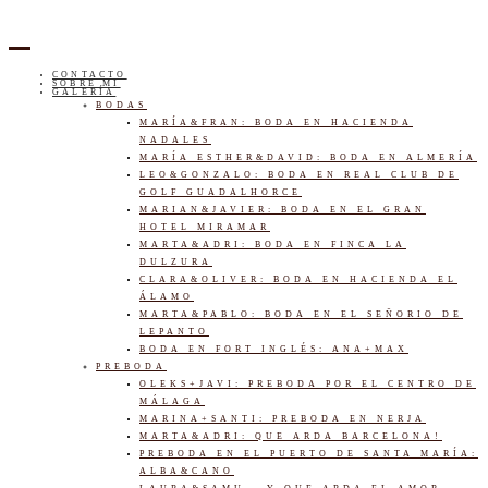
CONTACTO
SOBRE MI
GALERÍA
BODAS
MARÍA&FRAN: BODA EN HACIENDA
NADALES
MARÍA ESTHER&DAVID: BODA EN ALMERÍA
LEO&GONZALO: BODA EN REAL CLUB DE
GOLF GUADALHORCE
MARIAN&JAVIER: BODA EN EL GRAN
HOTEL MIRAMAR
MARTA&ADRI: BODA EN FINCA LA
DULZURA
CLARA&OLIVER: BODA EN HACIENDA EL
ÁLAMO
MARTA&PABLO: BODA EN EL SEÑORIO DE
LEPANTO
BODA EN FORT INGLÉS: ANA+MAX
PREBODA
OLEKS+JAVI: PREBODA POR EL CENTRO DE
MÁLAGA
MARINA+SANTI: PREBODA EN NERJA
MARTA&ADRI: QUE ARDA BARCELONA!
PREBODA EN EL PUERTO DE SANTA MARÍA:
ALBA&CANO