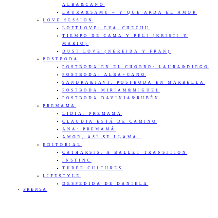
ALBA&CANO
LAURA&SAMU – Y QUE ARDA EL AMOR
LOVE SESSION
LOFTLOVE: EVA+CHECHU
TIEMPO DE CAMA Y PELI (KRISTI Y
MARIO)
DUST LOVE (NEREIDA Y FRAN)
POSTBODA
POSTBODA EN EL CHORRO: LAURA&DIEGO
POSTBODA: ALBA+CANO
SANDRA&JAVI: POSTBODA EN MARBELLA
POSTBODA MIRIAM&MIGUEL
POSTBODA DAVINIA&RUBÉN
PREMAMA
LIDIA: PREMAMÁ
CLAUDIA ESTÁ DE CAMINO
ANA: PREMAMÁ
AMOR, ASÍ SE LLAMA.
EDITORIAL
CATHARSIS: A BALLET TRANSITION
INSTINC
THREE CULTURES
LIFESTYLE
DESPEDIDA DE DANIELA
PRENSA