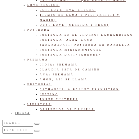
LAURA&SAMU – Y QUE ARDA EL AMOR
LOVE SESSION
LOFTLOVE: EVA+CHECHU
TIEMPO DE CAMA Y PELI (KRISTI Y
MARIO)
DUST LOVE (NEREIDA Y FRAN)
POSTBODA
POSTBODA EN EL CHORRO: LAURA&DIEGO
POSTBODA: ALBA+CANO
SANDRA&JAVI: POSTBODA EN MARBELLA
POSTBODA MIRIAM&MIGUEL
POSTBODA DAVINIA&RUBÉN
PREMAMA
LIDIA: PREMAMÁ
CLAUDIA ESTÁ DE CAMINO
ANA: PREMAMÁ
AMOR, ASÍ SE LLAMA.
EDITORIAL
CATHARSIS: A BALLET TRANSITION
INSTINC
THREE CULTURES
LIFESTYLE
DESPEDIDA DE DANIELA
PRENSA