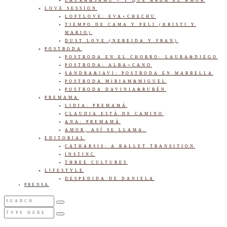
LAURA&SAMU – Y QUE ARDA EL AMOR
LOVE SESSION
LOFTLOVE: EVA+CHECHU
TIEMPO DE CAMA Y PELI (KRISTI Y
MARIO)
DUST LOVE (NEREIDA Y FRAN)
POSTBODA
POSTBODA EN EL CHORRO: LAURA&DIEGO
POSTBODA: ALBA+CANO
SANDRA&JAVI: POSTBODA EN MARBELLA
POSTBODA MIRIAM&MIGUEL
POSTBODA DAVINIA&RUBÉN
PREMAMA
LIDIA: PREMAMÁ
CLAUDIA ESTÁ DE CAMINO
ANA: PREMAMÁ
AMOR, ASÍ SE LLAMA.
EDITORIAL
CATHARSIS: A BALLET TRANSITION
INSTINC
THREE CULTURES
LIFESTYLE
DESPEDIDA DE DANIELA
PRENSA