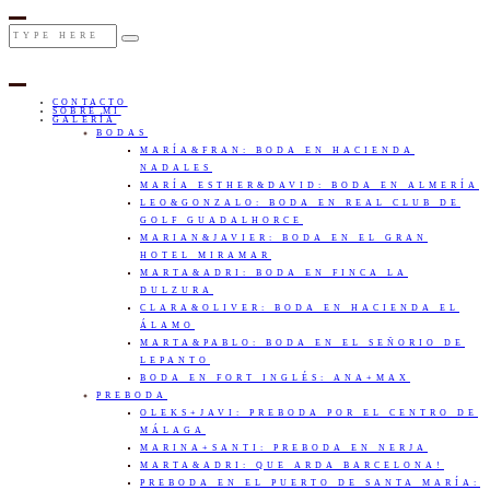
CONTACTO
SOBRE MI
GALERÍA
BODAS
MARÍA&FRAN: BODA EN HACIENDA
NADALES
MARÍA ESTHER&DAVID: BODA EN ALMERÍA
LEO&GONZALO: BODA EN REAL CLUB DE
GOLF GUADALHORCE
MARIAN&JAVIER: BODA EN EL GRAN
HOTEL MIRAMAR
MARTA&ADRI: BODA EN FINCA LA
DULZURA
CLARA&OLIVER: BODA EN HACIENDA EL
ÁLAMO
MARTA&PABLO: BODA EN EL SEÑORIO DE
LEPANTO
BODA EN FORT INGLÉS: ANA+MAX
PREBODA
OLEKS+JAVI: PREBODA POR EL CENTRO DE
MÁLAGA
MARINA+SANTI: PREBODA EN NERJA
MARTA&ADRI: QUE ARDA BARCELONA!
PREBODA EN EL PUERTO DE SANTA MARÍA: