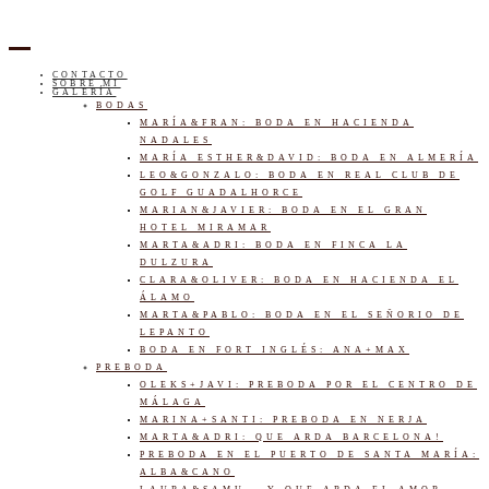
CONTACTO
SOBRE MI
GALERÍA
BODAS
MARÍA&FRAN: BODA EN HACIENDA
NADALES
MARÍA ESTHER&DAVID: BODA EN ALMERÍA
LEO&GONZALO: BODA EN REAL CLUB DE
GOLF GUADALHORCE
MARIAN&JAVIER: BODA EN EL GRAN
HOTEL MIRAMAR
MARTA&ADRI: BODA EN FINCA LA
DULZURA
CLARA&OLIVER: BODA EN HACIENDA EL
ÁLAMO
MARTA&PABLO: BODA EN EL SEÑORIO DE
LEPANTO
BODA EN FORT INGLÉS: ANA+MAX
PREBODA
OLEKS+JAVI: PREBODA POR EL CENTRO DE
MÁLAGA
MARINA+SANTI: PREBODA EN NERJA
MARTA&ADRI: QUE ARDA BARCELONA!
PREBODA EN EL PUERTO DE SANTA MARÍA:
ALBA&CANO