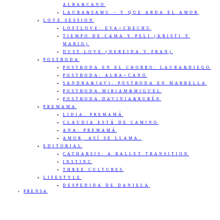
ALBA&CANO
LAURA&SAMU – Y QUE ARDA EL AMOR
LOVE SESSION
LOFTLOVE: EVA+CHECHU
TIEMPO DE CAMA Y PELI (KRISTI Y
MARIO)
DUST LOVE (NEREIDA Y FRAN)
POSTBODA
POSTBODA EN EL CHORRO: LAURA&DIEGO
POSTBODA: ALBA+CANO
SANDRA&JAVI: POSTBODA EN MARBELLA
POSTBODA MIRIAM&MIGUEL
POSTBODA DAVINIA&RUBÉN
PREMAMA
LIDIA: PREMAMÁ
CLAUDIA ESTÁ DE CAMINO
ANA: PREMAMÁ
AMOR, ASÍ SE LLAMA.
EDITORIAL
CATHARSIS: A BALLET TRANSITION
INSTINC
THREE CULTURES
LIFESTYLE
DESPEDIDA DE DANIELA
PRENSA