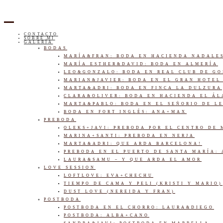
CONTACTO
SOBRE MI
GALERÍA
BODAS
MARÍA&FRAN: BODA EN HACIENDA NADALE
MARÍA ESTHER&DAVID: BODA EN ALMERÍA
LEO&GONZALO: BODA EN REAL CLUB DE G
MARIAN&JAVIER: BODA EN EL GRAN HOTEL
MARTA&ADRI: BODA EN FINCA LA DULZURA
CLARA&OLIVER: BODA EN HACIENDA EL Á
MARTA&PABLO: BODA EN EL SEÑORIO DE L
BODA EN FORT INGLÉS: ANA+MAX
PREBODA
OLEKS+JAVI: PREBODA POR EL CENTRO DE
MARINA+SANTI: PREBODA EN NERJA
MARTA&ADRI: QUE ARDA BARCELONA!
PREBODA EN EL PUERTO DE SANTA MARÍA:
LAURA&SAMU – Y QUE ARDA EL AMOR
LOVE SESSION
LOFTLOVE: EVA+CHECHU
TIEMPO DE CAMA Y PELI (KRISTI Y MARIO)
DUST LOVE (NEREIDA Y FRAN)
POSTBODA
POSTBODA EN EL CHORRO: LAURA&DIEGO
POSTBODA: ALBA+CANO