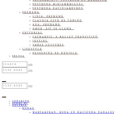
SANDRA&JAVI: POSTBODA EN MARBELLA
POSTBODA MIRIAM&MIGUEL
POSTBODA DAVINIA&RUBÉN
PREMAMA
LIDIA: PREMAMÁ
CLAUDIA ESTÁ DE CAMINO
ANA: PREMAMÁ
AMOR, ASÍ SE LLAMA.
EDITORIAL
CATHARSIS: A BALLET TRANSITION
INSTINC
THREE CULTURES
LIFESTYLE
DESPEDIDA DE DANIELA
PRENSA
CONTACTO
SOBRE MI
GALERÍA
BODAS
MARÍA&FRAN: BODA EN HACIENDA NADALE