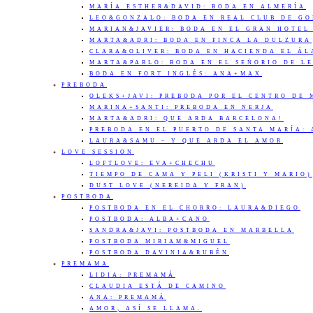
MARÍA ESTHER&DAVID: BODA EN ALMERÍA
LEO&GONZALO: BODA EN REAL CLUB DE G
MARIAN&JAVIER: BODA EN EL GRAN HOTEL
MARTA&ADRI: BODA EN FINCA LA DULZURA
CLARA&OLIVER: BODA EN HACIENDA EL Á
MARTA&PABLO: BODA EN EL SEÑORIO DE L
BODA EN FORT INGLÉS: ANA+MAX
PREBODA
OLEKS+JAVI: PREBODA POR EL CENTRO DE
MARINA+SANTI: PREBODA EN NERJA
MARTA&ADRI: QUE ARDA BARCELONA!
PREBODA EN EL PUERTO DE SANTA MARÍA:
LAURA&SAMU – Y QUE ARDA EL AMOR
LOVE SESSION
LOFTLOVE: EVA+CHECHU
TIEMPO DE CAMA Y PELI (KRISTI Y MARIO)
DUST LOVE (NEREIDA Y FRAN)
POSTBODA
POSTBODA EN EL CHORRO: LAURA&DIEGO
POSTBODA: ALBA+CANO
SANDRA&JAVI: POSTBODA EN MARBELLA
POSTBODA MIRIAM&MIGUEL
POSTBODA DAVINIA&RUBÉN
PREMAMA
LIDIA: PREMAMÁ
CLAUDIA ESTÁ DE CAMINO
ANA: PREMAMÁ
AMOR, ASÍ SE LLAMA.