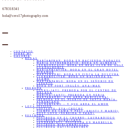
678318341
hola@cero17photography.com
CONTACTO
SOBRE MI
GALERÍA
BODAS
MARÍA&FRAN: BODA EN HACIENDA NADALES
MARÍA ESTHER&DAVID: BODA EN ALMERÍA
LEO&GONZALO: BODA EN REAL CLUB DE GOLF
GUADALHORCE
MARIAN&JAVIER: BODA EN EL GRAN HOTEL
MIRAMAR
MARTA&ADRI: BODA EN FINCA LA DULZURA
CLARA&OLIVER: BODA EN HACIENDA EL
ÁLAMO
MARTA&PABLO: BODA EN EL SEÑORIO DE
LEPANTO
BODA EN FORT INGLÉS: ANA+MAX
PREBODA
OLEKS+JAVI: PREBODA POR EL CENTRO DE
MÁLAGA
MARINA+SANTI: PREBODA EN NERJA
MARTA&ADRI: QUE ARDA BARCELONA!
PREBODA EN EL PUERTO DE SANTA MARÍA:
ALBA&CANO
LAURA&SAMU – Y QUE ARDA EL AMOR
LOVE SESSION
LOFTLOVE: EVA+CHECHU
TIEMPO DE CAMA Y PELI (KRISTI Y MARIO)
DUST LOVE (NEREIDA Y FRAN)
POSTBODA
POSTBODA EN EL CHORRO: LAURA&DIEGO
POSTBODA: ALBA+CANO
SANDRA&JAVI: POSTBODA EN MARBELLA
POSTBODA MIRIAM&MIGUEL
POSTBODA DAVINIA&RUBÉN