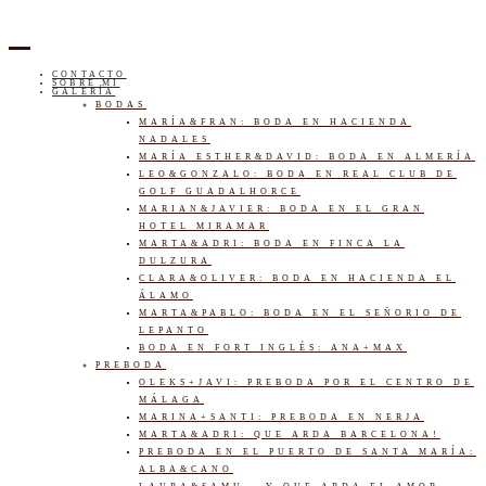
CONTACTO
SOBRE MI
GALERÍA
BODAS
MARÍA&FRAN: BODA EN HACIENDA
NADALES
MARÍA ESTHER&DAVID: BODA EN ALMERÍA
LEO&GONZALO: BODA EN REAL CLUB DE
GOLF GUADALHORCE
MARIAN&JAVIER: BODA EN EL GRAN
HOTEL MIRAMAR
MARTA&ADRI: BODA EN FINCA LA
DULZURA
CLARA&OLIVER: BODA EN HACIENDA EL
ÁLAMO
MARTA&PABLO: BODA EN EL SEÑORIO DE
LEPANTO
BODA EN FORT INGLÉS: ANA+MAX
PREBODA
OLEKS+JAVI: PREBODA POR EL CENTRO DE
MÁLAGA
MARINA+SANTI: PREBODA EN NERJA
MARTA&ADRI: QUE ARDA BARCELONA!
PREBODA EN EL PUERTO DE SANTA MARÍA:
ALBA&CANO