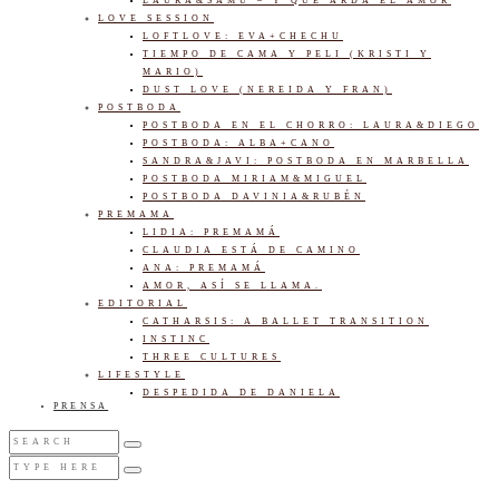
LAURA&SAMU – Y QUE ARDA EL AMOR
LOVE SESSION
LOFTLOVE: EVA+CHECHU
TIEMPO DE CAMA Y PELI (KRISTI Y
MARIO)
DUST LOVE (NEREIDA Y FRAN)
POSTBODA
POSTBODA EN EL CHORRO: LAURA&DIEGO
POSTBODA: ALBA+CANO
SANDRA&JAVI: POSTBODA EN MARBELLA
POSTBODA MIRIAM&MIGUEL
POSTBODA DAVINIA&RUBÉN
PREMAMA
LIDIA: PREMAMÁ
CLAUDIA ESTÁ DE CAMINO
ANA: PREMAMÁ
AMOR, ASÍ SE LLAMA.
EDITORIAL
CATHARSIS: A BALLET TRANSITION
INSTINC
THREE CULTURES
LIFESTYLE
DESPEDIDA DE DANIELA
PRENSA