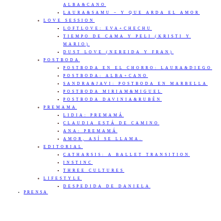
ALBA&CANO
LAURA&SAMU – Y QUE ARDA EL AMOR
LOVE SESSION
LOFTLOVE: EVA+CHECHU
TIEMPO DE CAMA Y PELI (KRISTI Y
MARIO)
DUST LOVE (NEREIDA Y FRAN)
POSTBODA
POSTBODA EN EL CHORRO: LAURA&DIEGO
POSTBODA: ALBA+CANO
SANDRA&JAVI: POSTBODA EN MARBELLA
POSTBODA MIRIAM&MIGUEL
POSTBODA DAVINIA&RUBÉN
PREMAMA
LIDIA: PREMAMÁ
CLAUDIA ESTÁ DE CAMINO
ANA: PREMAMÁ
AMOR, ASÍ SE LLAMA.
EDITORIAL
CATHARSIS: A BALLET TRANSITION
INSTINC
THREE CULTURES
LIFESTYLE
DESPEDIDA DE DANIELA
PRENSA