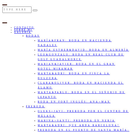
CONTACTO
SOBRE MI
GALERÍA
BODAS
MARÍA&FRAN: BODA EN HACIENDA
NADALES
MARÍA ESTHER&DAVID: BODA EN ALMERÍA
LEO&GONZALO: BODA EN REAL CLUB DE
GOLF GUADALHORCE
MARIAN&JAVIER: BODA EN EL GRAN
HOTEL MIRAMAR
MARTA&ADRI: BODA EN FINCA LA
DULZURA
CLARA&OLIVER: BODA EN HACIENDA EL
ÁLAMO
MARTA&PABLO: BODA EN EL SEÑORIO DE
LEPANTO
BODA EN FORT INGLÉS: ANA+MAX
PREBODA
OLEKS+JAVI: PREBODA POR EL CENTRO DE
MÁLAGA
MARINA+SANTI: PREBODA EN NERJA
MARTA&ADRI: QUE ARDA BARCELONA!
PREBODA EN EL PUERTO DE SANTA MARÍA: