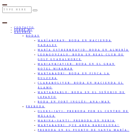
CONTACTO
SOBRE MI
GALERÍA
BODAS
MARÍA&FRAN: BODA EN HACIENDA
NADALES
MARÍA ESTHER&DAVID: BODA EN ALMERÍA
LEO&GONZALO: BODA EN REAL CLUB DE
GOLF GUADALHORCE
MARIAN&JAVIER: BODA EN EL GRAN
HOTEL MIRAMAR
MARTA&ADRI: BODA EN FINCA LA
DULZURA
CLARA&OLIVER: BODA EN HACIENDA EL
ÁLAMO
MARTA&PABLO: BODA EN EL SEÑORIO DE
LEPANTO
BODA EN FORT INGLÉS: ANA+MAX
PREBODA
OLEKS+JAVI: PREBODA POR EL CENTRO DE
MÁLAGA
MARINA+SANTI: PREBODA EN NERJA
MARTA&ADRI: QUE ARDA BARCELONA!
PREBODA EN EL PUERTO DE SANTA MARÍA: