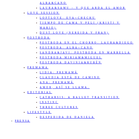
ALBA&CANO
LAURA&SAMU – Y QUE ARDA EL AMOR
LOVE SESSION
LOFTLOVE: EVA+CHECHU
TIEMPO DE CAMA Y PELI (KRISTI Y
MARIO)
DUST LOVE (NEREIDA Y FRAN)
POSTBODA
POSTBODA EN EL CHORRO: LAURA&DIEGO
POSTBODA: ALBA+CANO
SANDRA&JAVI: POSTBODA EN MARBELLA
POSTBODA MIRIAM&MIGUEL
POSTBODA DAVINIA&RUBÉN
PREMAMA
LIDIA: PREMAMÁ
CLAUDIA ESTÁ DE CAMINO
ANA: PREMAMÁ
AMOR, ASÍ SE LLAMA.
EDITORIAL
CATHARSIS: A BALLET TRANSITION
INSTINC
THREE CULTURES
LIFESTYLE
DESPEDIDA DE DANIELA
PRENSA