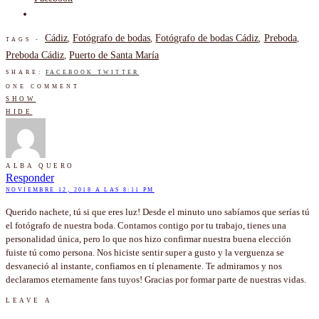
Cádiz
Fotógrafo de bodas
Fotógrafo de bodas Cádiz
Preboda
,
,
,
,
TAGS -
Preboda Cádiz
Puerto de Santa María
,
SHARE:
FACEBOOK
TWITTER
ONE COMMENT
SHOW
HIDE
ALBA QUERO
Responder
NOVIEMBRE 12, 2018 A LAS 8:11 PM
Querido nachete, tú si que eres luz! Desde el minuto uno sabíamos que serías tú
el fotógrafo de nuestra boda. Contamos contigo por tu trabajo, tienes una
personalidad única, pero lo que nos hizo confirmar nuestra buena elección
fuiste tú como persona. Nos hiciste sentir super a gusto y la verguenza se
desvaneció al instante, confiamos en tí plenamente. Te admiramos y nos
declaramos eternamente fans tuyos! Gracias por formar parte de nuestras vidas.
LEAVE A