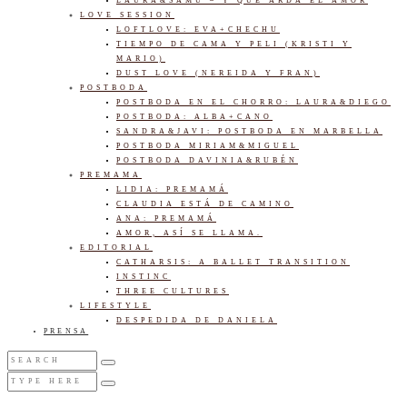
LAURA&SAMU – Y QUE ARDA EL AMOR
LOVE SESSION
LOFTLOVE: EVA+CHECHU
TIEMPO DE CAMA Y PELI (KRISTI Y
MARIO)
DUST LOVE (NEREIDA Y FRAN)
POSTBODA
POSTBODA EN EL CHORRO: LAURA&DIEGO
POSTBODA: ALBA+CANO
SANDRA&JAVI: POSTBODA EN MARBELLA
POSTBODA MIRIAM&MIGUEL
POSTBODA DAVINIA&RUBÉN
PREMAMA
LIDIA: PREMAMÁ
CLAUDIA ESTÁ DE CAMINO
ANA: PREMAMÁ
AMOR, ASÍ SE LLAMA.
EDITORIAL
CATHARSIS: A BALLET TRANSITION
INSTINC
THREE CULTURES
LIFESTYLE
DESPEDIDA DE DANIELA
PRENSA