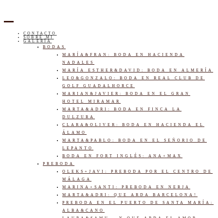
CONTACTO
SOBRE MI
GALERÍA
BODAS
MARÍA&FRAN: BODA EN HACIENDA
NADALES
MARÍA ESTHER&DAVID: BODA EN ALMERÍA
LEO&GONZALO: BODA EN REAL CLUB DE
GOLF GUADALHORCE
MARIAN&JAVIER: BODA EN EL GRAN
HOTEL MIRAMAR
MARTA&ADRI: BODA EN FINCA LA
DULZURA
CLARA&OLIVER: BODA EN HACIENDA EL
ÁLAMO
MARTA&PABLO: BODA EN EL SEÑORIO DE
LEPANTO
BODA EN FORT INGLÉS: ANA+MAX
PREBODA
OLEKS+JAVI: PREBODA POR EL CENTRO DE
MÁLAGA
MARINA+SANTI: PREBODA EN NERJA
MARTA&ADRI: QUE ARDA BARCELONA!
PREBODA EN EL PUERTO DE SANTA MARÍA:
ALBA&CANO