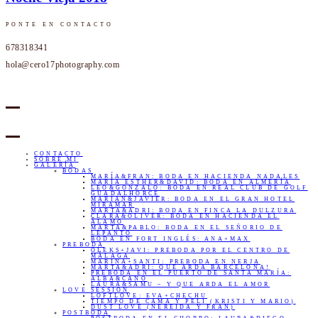
PONTE EN CONTACTO
678318341
hola@cero17photography.com
CONTACTO
SOBRE MI
GALERÍA
BODAS
MARÍA&FRAN: BODA EN HACIENDA NADALES
MARÍA ESTHER&DAVID: BODA EN ALMERÍA
LEO&GONZALO: BODA EN REAL CLUB DE GOLF
GUADALHORCE
MARIAN&JAVIER: BODA EN EL GRAN HOTEL
MIRAMAR
MARTA&ADRI: BODA EN FINCA LA DULZURA
CLARA&OLIVER: BODA EN HACIENDA EL
ÁLAMO
MARTA&PABLO: BODA EN EL SEÑORIO DE
LEPANTO
BODA EN FORT INGLÉS: ANA+MAX
PREBODA
OLEKS+JAVI: PREBODA POR EL CENTRO DE
MÁLAGA
MARINA+SANTI: PREBODA EN NERJA
MARTA&ADRI: QUE ARDA BARCELONA!
PREBODA EN EL PUERTO DE SANTA MARÍA:
ALBA&CANO
LAURA&SAMU – Y QUE ARDA EL AMOR
LOVE SESSION
LOFTLOVE: EVA+CHECHU
TIEMPO DE CAMA Y PELI (KRISTI Y MARIO)
DUST LOVE (NEREIDA Y FRAN)
POSTBODA