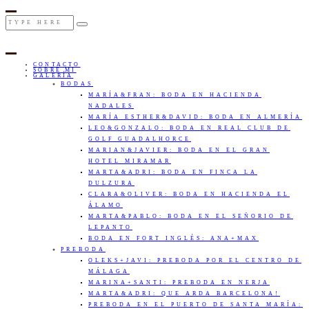
CONTACTO
SOBRE MI
GALERÍA
BODAS
MARÍA&FRAN: BODA EN HACIENDA
NADALES
MARÍA ESTHER&DAVID: BODA EN ALMERÍA
LEO&GONZALO: BODA EN REAL CLUB DE
GOLF GUADALHORCE
MARIAN&JAVIER: BODA EN EL GRAN
HOTEL MIRAMAR
MARTA&ADRI: BODA EN FINCA LA
DULZURA
CLARA&OLIVER: BODA EN HACIENDA EL
ÁLAMO
MARTA&PABLO: BODA EN EL SEÑORIO DE
LEPANTO
BODA EN FORT INGLÉS: ANA+MAX
PREBODA
OLEKS+JAVI: PREBODA POR EL CENTRO DE
MÁLAGA
MARINA+SANTI: PREBODA EN NERJA
MARTA&ADRI: QUE ARDA BARCELONA!
PREBODA EN EL PUERTO DE SANTA MARÍA: