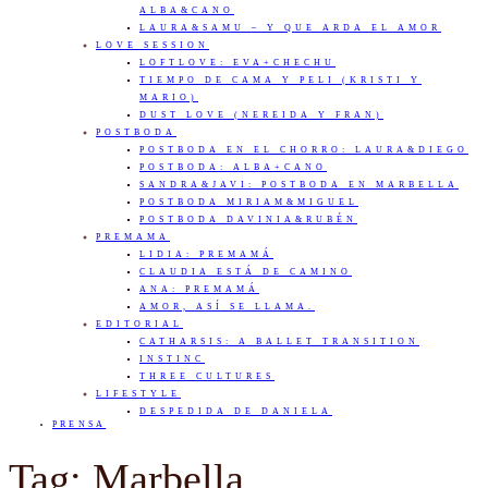
ALBA&CANO
LAURA&SAMU – Y QUE ARDA EL AMOR
LOVE SESSION
LOFTLOVE: EVA+CHECHU
TIEMPO DE CAMA Y PELI (KRISTI Y
MARIO)
DUST LOVE (NEREIDA Y FRAN)
POSTBODA
POSTBODA EN EL CHORRO: LAURA&DIEGO
POSTBODA: ALBA+CANO
SANDRA&JAVI: POSTBODA EN MARBELLA
POSTBODA MIRIAM&MIGUEL
POSTBODA DAVINIA&RUBÉN
PREMAMA
LIDIA: PREMAMÁ
CLAUDIA ESTÁ DE CAMINO
ANA: PREMAMÁ
AMOR, ASÍ SE LLAMA.
EDITORIAL
CATHARSIS: A BALLET TRANSITION
INSTINC
THREE CULTURES
LIFESTYLE
DESPEDIDA DE DANIELA
PRENSA
Tag: Marbella