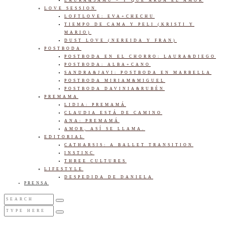
LAURA&SAMU – Y QUE ARDA EL AMOR
LOVE SESSION
LOFTLOVE: EVA+CHECHU
TIEMPO DE CAMA Y PELI (KRISTI Y
MARIO)
DUST LOVE (NEREIDA Y FRAN)
POSTBODA
POSTBODA EN EL CHORRO: LAURA&DIEGO
POSTBODA: ALBA+CANO
SANDRA&JAVI: POSTBODA EN MARBELLA
POSTBODA MIRIAM&MIGUEL
POSTBODA DAVINIA&RUBÉN
PREMAMA
LIDIA: PREMAMÁ
CLAUDIA ESTÁ DE CAMINO
ANA: PREMAMÁ
AMOR, ASÍ SE LLAMA.
EDITORIAL
CATHARSIS: A BALLET TRANSITION
INSTINC
THREE CULTURES
LIFESTYLE
DESPEDIDA DE DANIELA
PRENSA