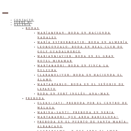
CONTACTO
SOBRE MI
GALERÍA
BODAS
MARÍA&FRAN: BODA EN HACIENDA
NADALES
MARÍA ESTHER&DAVID: BODA EN ALMERÍA
LEO&GONZALO: BODA EN REAL CLUB DE
GOLF GUADALHORCE
MARIAN&JAVIER: BODA EN EL GRAN
HOTEL MIRAMAR
MARTA&ADRI: BODA EN FINCA LA
DULZURA
CLARA&OLIVER: BODA EN HACIENDA EL
ÁLAMO
MARTA&PABLO: BODA EN EL SEÑORIO DE
LEPANTO
BODA EN FORT INGLÉS: ANA+MAX
PREBODA
OLEKS+JAVI: PREBODA POR EL CENTRO DE
MÁLAGA
MARINA+SANTI: PREBODA EN NERJA
MARTA&ADRI: QUE ARDA BARCELONA!
PREBODA EN EL PUERTO DE SANTA MARÍA:
ALBA&CANO