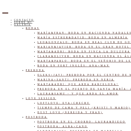
CONTACTO
SOBRE MI
GALERÍA
BODAS
MARÍA&FRAN: BODA EN HACIENDA NADALE
MARÍA ESTHER&DAVID: BODA EN ALMERÍA
LEO&GONZALO: BODA EN REAL CLUB DE G
MARIAN&JAVIER: BODA EN EL GRAN HOTEL
MARTA&ADRI: BODA EN FINCA LA DULZURA
CLARA&OLIVER: BODA EN HACIENDA EL Á
MARTA&PABLO: BODA EN EL SEÑORIO DE L
BODA EN FORT INGLÉS: ANA+MAX
PREBODA
OLEKS+JAVI: PREBODA POR EL CENTRO DE
MARINA+SANTI: PREBODA EN NERJA
MARTA&ADRI: QUE ARDA BARCELONA!
PREBODA EN EL PUERTO DE SANTA MARÍA:
LAURA&SAMU – Y QUE ARDA EL AMOR
LOVE SESSION
LOFTLOVE: EVA+CHECHU
TIEMPO DE CAMA Y PELI (KRISTI Y MARIO)
DUST LOVE (NEREIDA Y FRAN)
POSTBODA
POSTBODA EN EL CHORRO: LAURA&DIEGO
POSTBODA: ALBA+CANO