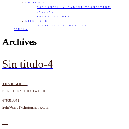
EDITORIAL
CATHARSIS: A BALLET TRANSITION
INSTINC
THREE CULTURES
LIFESTYLE
DESPEDIDA DE DANIELA
PRENSA
Archives
Sin título-4
READ MORE
PONTE EN CONTACTO
678318341
hola@cero17photography.com