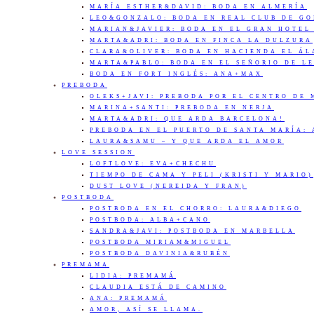
MARÍA ESTHER&DAVID: BODA EN ALMERÍA
LEO&GONZALO: BODA EN REAL CLUB DE G
MARIAN&JAVIER: BODA EN EL GRAN HOTEL
MARTA&ADRI: BODA EN FINCA LA DULZURA
CLARA&OLIVER: BODA EN HACIENDA EL Á
MARTA&PABLO: BODA EN EL SEÑORIO DE L
BODA EN FORT INGLÉS: ANA+MAX
PREBODA
OLEKS+JAVI: PREBODA POR EL CENTRO DE
MARINA+SANTI: PREBODA EN NERJA
MARTA&ADRI: QUE ARDA BARCELONA!
PREBODA EN EL PUERTO DE SANTA MARÍA:
LAURA&SAMU – Y QUE ARDA EL AMOR
LOVE SESSION
LOFTLOVE: EVA+CHECHU
TIEMPO DE CAMA Y PELI (KRISTI Y MARIO)
DUST LOVE (NEREIDA Y FRAN)
POSTBODA
POSTBODA EN EL CHORRO: LAURA&DIEGO
POSTBODA: ALBA+CANO
SANDRA&JAVI: POSTBODA EN MARBELLA
POSTBODA MIRIAM&MIGUEL
POSTBODA DAVINIA&RUBÉN
PREMAMA
LIDIA: PREMAMÁ
CLAUDIA ESTÁ DE CAMINO
ANA: PREMAMÁ
AMOR, ASÍ SE LLAMA.