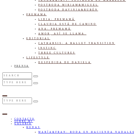
SANDRA&JAVI: POSTBODA EN MARBELLA
POSTBODA MIRIAM&MIGUEL
POSTBODA DAVINIA&RUBÉN
PREMAMA
LIDIA: PREMAMÁ
CLAUDIA ESTÁ DE CAMINO
ANA: PREMAMÁ
AMOR, ASÍ SE LLAMA.
EDITORIAL
CATHARSIS: A BALLET TRANSITION
INSTINC
THREE CULTURES
LIFESTYLE
DESPEDIDA DE DANIELA
PRENSA
CONTACTO
SOBRE MI
GALERÍA
BODAS
MARÍA&FRAN: BODA EN HACIENDA NADALE