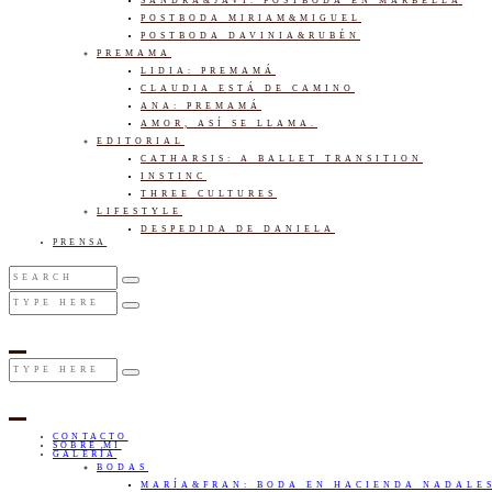
SANDRA&JAVI: POSTBODA EN MARBELLA
POSTBODA MIRIAM&MIGUEL
POSTBODA DAVINIA&RUBÉN
PREMAMA
LIDIA: PREMAMÁ
CLAUDIA ESTÁ DE CAMINO
ANA: PREMAMÁ
AMOR, ASÍ SE LLAMA.
EDITORIAL
CATHARSIS: A BALLET TRANSITION
INSTINC
THREE CULTURES
LIFESTYLE
DESPEDIDA DE DANIELA
PRENSA
CONTACTO
SOBRE MI
GALERÍA
BODAS
MARÍA&FRAN: BODA EN HACIENDA NADALE