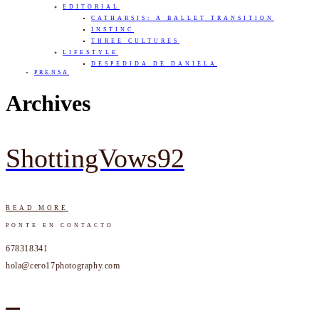
EDITORIAL
CATHARSIS: A BALLET TRANSITION
INSTINC
THREE CULTURES
LIFESTYLE
DESPEDIDA DE DANIELA
PRENSA
Archives
ShottingVows92
READ MORE
PONTE EN CONTACTO
678318341
hola@cero17photography.com