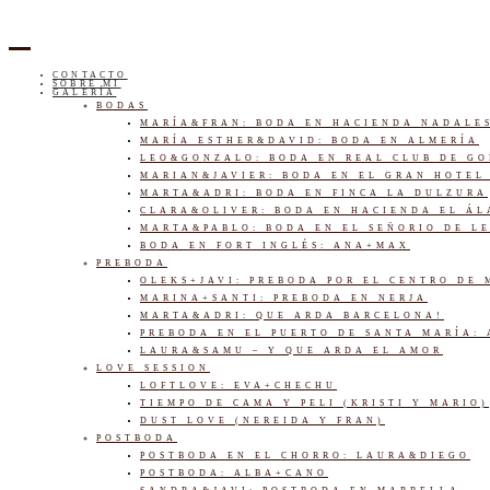
CONTACTO
SOBRE MI
GALERÍA
BODAS
MARÍA&FRAN: BODA EN HACIENDA NADALE
MARÍA ESTHER&DAVID: BODA EN ALMERÍA
LEO&GONZALO: BODA EN REAL CLUB DE G
MARIAN&JAVIER: BODA EN EL GRAN HOTEL
MARTA&ADRI: BODA EN FINCA LA DULZURA
CLARA&OLIVER: BODA EN HACIENDA EL Á
MARTA&PABLO: BODA EN EL SEÑORIO DE L
BODA EN FORT INGLÉS: ANA+MAX
PREBODA
OLEKS+JAVI: PREBODA POR EL CENTRO DE
MARINA+SANTI: PREBODA EN NERJA
MARTA&ADRI: QUE ARDA BARCELONA!
PREBODA EN EL PUERTO DE SANTA MARÍA:
LAURA&SAMU – Y QUE ARDA EL AMOR
LOVE SESSION
LOFTLOVE: EVA+CHECHU
TIEMPO DE CAMA Y PELI (KRISTI Y MARIO)
DUST LOVE (NEREIDA Y FRAN)
POSTBODA
POSTBODA EN EL CHORRO: LAURA&DIEGO
POSTBODA: ALBA+CANO