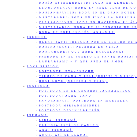
MARÍA ESTHER&DAVID: BODA EN ALMERÍA
LEO&GONZALO: BODA EN REAL CLUB DE G
MARIAN&JAVIER: BODA EN EL GRAN HOTEL
MARTA&ADRI: BODA EN FINCA LA DULZURA
CLARA&OLIVER: BODA EN HACIENDA EL Á
MARTA&PABLO: BODA EN EL SEÑORIO DE L
BODA EN FORT INGLÉS: ANA+MAX
PREBODA
OLEKS+JAVI: PREBODA POR EL CENTRO DE
MARINA+SANTI: PREBODA EN NERJA
MARTA&ADRI: QUE ARDA BARCELONA!
PREBODA EN EL PUERTO DE SANTA MARÍA:
LAURA&SAMU – Y QUE ARDA EL AMOR
LOVE SESSION
LOFTLOVE: EVA+CHECHU
TIEMPO DE CAMA Y PELI (KRISTI Y MARIO)
DUST LOVE (NEREIDA Y FRAN)
POSTBODA
POSTBODA EN EL CHORRO: LAURA&DIEGO
POSTBODA: ALBA+CANO
SANDRA&JAVI: POSTBODA EN MARBELLA
POSTBODA MIRIAM&MIGUEL
POSTBODA DAVINIA&RUBÉN
PREMAMA
LIDIA: PREMAMÁ
CLAUDIA ESTÁ DE CAMINO
ANA: PREMAMÁ
AMOR, ASÍ SE LLAMA.