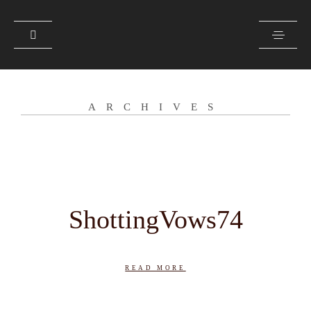
CONTACTO
ARCHIVES
SOBRE MI
GALERÍA
PRENSA
ShottingVows74
READ MORE