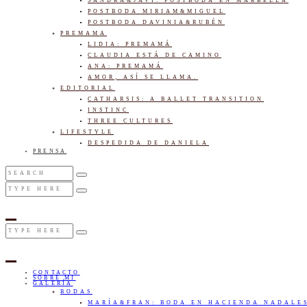
SANDRA&JAVI: POSTBODA EN MARBELLA
POSTBODA MIRIAM&MIGUEL
POSTBODA DAVINIA&RUBÉN
PREMAMA
LIDIA: PREMAMÁ
CLAUDIA ESTÁ DE CAMINO
ANA: PREMAMÁ
AMOR, ASÍ SE LLAMA.
EDITORIAL
CATHARSIS: A BALLET TRANSITION
INSTINC
THREE CULTURES
LIFESTYLE
DESPEDIDA DE DANIELA
PRENSA
CONTACTO
SOBRE MI
GALERÍA
BODAS
MARÍA&FRAN: BODA EN HACIENDA NADALE