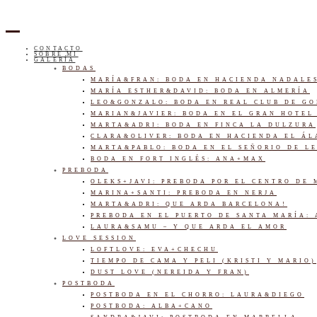
CONTACTO
SOBRE MI
GALERÍA
BODAS
MARÍA&FRAN: BODA EN HACIENDA NADALE
MARÍA ESTHER&DAVID: BODA EN ALMERÍA
LEO&GONZALO: BODA EN REAL CLUB DE G
MARIAN&JAVIER: BODA EN EL GRAN HOTEL
MARTA&ADRI: BODA EN FINCA LA DULZURA
CLARA&OLIVER: BODA EN HACIENDA EL Á
MARTA&PABLO: BODA EN EL SEÑORIO DE L
BODA EN FORT INGLÉS: ANA+MAX
PREBODA
OLEKS+JAVI: PREBODA POR EL CENTRO DE
MARINA+SANTI: PREBODA EN NERJA
MARTA&ADRI: QUE ARDA BARCELONA!
PREBODA EN EL PUERTO DE SANTA MARÍA:
LAURA&SAMU – Y QUE ARDA EL AMOR
LOVE SESSION
LOFTLOVE: EVA+CHECHU
TIEMPO DE CAMA Y PELI (KRISTI Y MARIO)
DUST LOVE (NEREIDA Y FRAN)
POSTBODA
POSTBODA EN EL CHORRO: LAURA&DIEGO
POSTBODA: ALBA+CANO