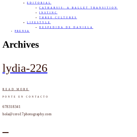
EDITORIAL
CATHARSIS: A BALLET TRANSITION
INSTINC
THREE CULTURES
LIFESTYLE
DESPEDIDA DE DANIELA
PRENSA
Archives
lydia-226
READ MORE
PONTE EN CONTACTO
678318341
hola@cero17photography.com