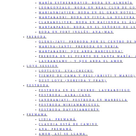
MARÍA ESTHER&DAVID: BODA EN ALMERÍA
LEO&GONZALO: BODA EN REAL CLUB DE G
MARIAN&JAVIER: BODA EN EL GRAN HOTEL
MARTA&ADRI: BODA EN FINCA LA DULZURA
CLARA&OLIVER: BODA EN HACIENDA EL Á
MARTA&PABLO: BODA EN EL SEÑORIO DE L
BODA EN FORT INGLÉS: ANA+MAX
PREBODA
OLEKS+JAVI: PREBODA POR EL CENTRO DE
MARINA+SANTI: PREBODA EN NERJA
MARTA&ADRI: QUE ARDA BARCELONA!
PREBODA EN EL PUERTO DE SANTA MARÍA:
LAURA&SAMU – Y QUE ARDA EL AMOR
LOVE SESSION
LOFTLOVE: EVA+CHECHU
TIEMPO DE CAMA Y PELI (KRISTI Y MARIO)
DUST LOVE (NEREIDA Y FRAN)
POSTBODA
POSTBODA EN EL CHORRO: LAURA&DIEGO
POSTBODA: ALBA+CANO
SANDRA&JAVI: POSTBODA EN MARBELLA
POSTBODA MIRIAM&MIGUEL
POSTBODA DAVINIA&RUBÉN
PREMAMA
LIDIA: PREMAMÁ
CLAUDIA ESTÁ DE CAMINO
ANA: PREMAMÁ
AMOR, ASÍ SE LLAMA.