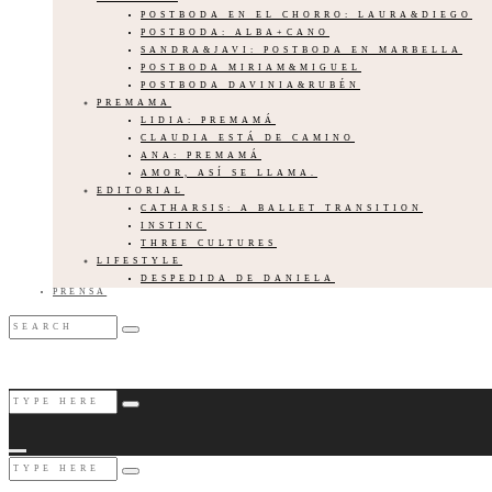
POSTBODA EN EL CHORRO: LAURA&DIEGO
POSTBODA: ALBA+CANO
SANDRA&JAVI: POSTBODA EN MARBELLA
POSTBODA MIRIAM&MIGUEL
POSTBODA DAVINIA&RUBÉN
PREMAMA
LIDIA: PREMAMÁ
CLAUDIA ESTÁ DE CAMINO
ANA: PREMAMÁ
AMOR, ASÍ SE LLAMA.
EDITORIAL
CATHARSIS: A BALLET TRANSITION
INSTINC
THREE CULTURES
LIFESTYLE
DESPEDIDA DE DANIELA
PRENSA