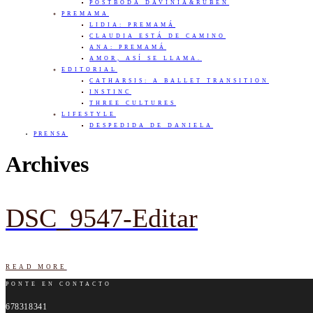
POSTBODA DAVINIA&RUBÉN
PREMAMA
LIDIA: PREMAMÁ
CLAUDIA ESTÁ DE CAMINO
ANA: PREMAMÁ
AMOR, ASÍ SE LLAMA.
EDITORIAL
CATHARSIS: A BALLET TRANSITION
INSTINC
THREE CULTURES
LIFESTYLE
DESPEDIDA DE DANIELA
PRENSA
Archives
DSC_9547-Editar
READ MORE
PONTE EN CONTACTO
678318341