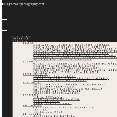
hola@cero17photography.com
CONTACTO
SOBRE MI
GALERÍA
BODAS
MARÍA&FRAN: BODA EN HACIENDA NADALES
MARÍA ESTHER&DAVID: BODA EN ALMERÍA
LEO&GONZALO: BODA EN REAL CLUB DE GOLF 
MARIAN&JAVIER: BODA EN EL GRAN HOTEL MI
MARTA&ADRI: BODA EN FINCA LA DULZURA
CLARA&OLIVER: BODA EN HACIENDA EL ÁLAMO
MARTA&PABLO: BODA EN EL SEÑORIO DE LEPAN
BODA EN FORT INGLÉS: ANA+MAX
PREBODA
OLEKS+JAVI: PREBODA POR EL CENTRO DE MÁL
MARINA+SANTI: PREBODA EN NERJA
MARTA&ADRI: QUE ARDA BARCELONA!
PREBODA EN EL PUERTO DE SANTA MARÍA: ALB
LAURA&SAMU – Y QUE ARDA EL AMOR
LOVE SESSION
LOFTLOVE: EVA+CHECHU
TIEMPO DE CAMA Y PELI (KRISTI Y MARIO)
DUST LOVE (NEREIDA Y FRAN)
POSTBODA
POSTBODA EN EL CHORRO: LAURA&DIEGO
POSTBODA: ALBA+CANO
SANDRA&JAVI: POSTBODA EN MARBELLA
POSTBODA MIRIAM&MIGUEL
POSTBODA DAVINIA&RUBÉN
PREMAMA
LIDIA: PREMAMÁ
CLAUDIA ESTÁ DE CAMINO
ANA: PREMAMÁ
AMOR, ASÍ SE LLAMA.
EDITORIAL
CATHARSIS: A BALLET TRANSITION
INSTINC
THREE CULTURES
LIFESTYLE
DESPEDIDA DE DANIELA