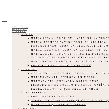
CONTACTO
SOBRE MI
GALERÍA
BODAS
MARÍA&FRAN: BODA EN HACIENDA NADALE
MARÍA ESTHER&DAVID: BODA EN ALMERÍA
LEO&GONZALO: BODA EN REAL CLUB DE G
MARIAN&JAVIER: BODA EN EL GRAN HOTEL
MARTA&ADRI: BODA EN FINCA LA DULZURA
CLARA&OLIVER: BODA EN HACIENDA EL Á
MARTA&PABLO: BODA EN EL SEÑORIO DE L
BODA EN FORT INGLÉS: ANA+MAX
PREBODA
OLEKS+JAVI: PREBODA POR EL CENTRO DE
MARINA+SANTI: PREBODA EN NERJA
MARTA&ADRI: QUE ARDA BARCELONA!
PREBODA EN EL PUERTO DE SANTA MARÍA:
LAURA&SAMU – Y QUE ARDA EL AMOR
LOVE SESSION
LOFTLOVE: EVA+CHECHU
TIEMPO DE CAMA Y PELI (KRISTI Y MARIO)
DUST LOVE (NEREIDA Y FRAN)
POSTBODA