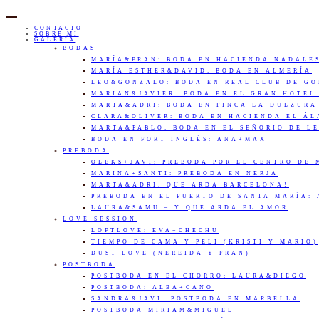
CONTACTO
SOBRE MI
GALERÍA
BODAS
MARÍA&FRAN: BODA EN HACIENDA NADALE
MARÍA ESTHER&DAVID: BODA EN ALMERÍA
LEO&GONZALO: BODA EN REAL CLUB DE G
MARIAN&JAVIER: BODA EN EL GRAN HOTEL
MARTA&ADRI: BODA EN FINCA LA DULZURA
CLARA&OLIVER: BODA EN HACIENDA EL Á
MARTA&PABLO: BODA EN EL SEÑORIO DE L
BODA EN FORT INGLÉS: ANA+MAX
PREBODA
OLEKS+JAVI: PREBODA POR EL CENTRO DE
MARINA+SANTI: PREBODA EN NERJA
MARTA&ADRI: QUE ARDA BARCELONA!
PREBODA EN EL PUERTO DE SANTA MARÍA:
LAURA&SAMU – Y QUE ARDA EL AMOR
LOVE SESSION
LOFTLOVE: EVA+CHECHU
TIEMPO DE CAMA Y PELI (KRISTI Y MARIO)
DUST LOVE (NEREIDA Y FRAN)
POSTBODA
POSTBODA EN EL CHORRO: LAURA&DIEGO
POSTBODA: ALBA+CANO
SANDRA&JAVI: POSTBODA EN MARBELLA
POSTBODA MIRIAM&MIGUEL