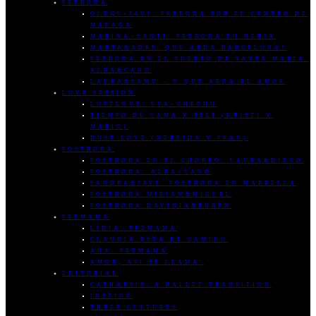
PREBODA
OLEKS+JAVI: PREBODA POR EL CENTRO DE
MÁLAGA
MARINA+SANTI: PREBODA EN NERJA
MARTA&ADRI: QUE ARDA BARCELONA!
PREBODA EN EL PUERTO DE SANTA MARÍA:
ALBA&CANO
LAURA&SAMU – Y QUE ARDA EL AMOR
LOVE SESSION
LOFTLOVE: EVA+CHECHU
TIEMPO DE CAMA Y PELI (KRISTI Y
MARIO)
DUST LOVE (NEREIDA Y FRAN)
POSTBODA
POSTBODA EN EL CHORRO: LAURA&DIEGO
POSTBODA: ALBA+CANO
SANDRA&JAVI: POSTBODA EN MARBELLA
POSTBODA MIRIAM&MIGUEL
POSTBODA DAVINIA&RUBÉN
PREMAMA
LIDIA: PREMAMÁ
CLAUDIA ESTÁ DE CAMINO
ANA: PREMAMÁ
AMOR, ASÍ SE LLAMA.
EDITORIAL
CATHARSIS: A BALLET TRANSITION
INSTINC
THREE CULTURES