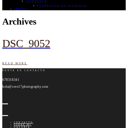
LIFESTYLE
DESPEDIDA DE DANIELA
PRENSA
Archives
DSC_9052
READ MORE
PONTE EN CONTACTO
678318341
hola@cero17photography.com
CONTACTO
SOBRE MI
GALERÍA