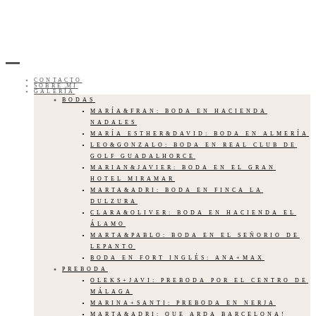
CONTACTO
SOBRE MI
GALERÍA
BODAS
MARÍA&FRAN: BODA EN HACIENDA
NADALES
MARÍA ESTHER&DAVID: BODA EN ALMERÍA
LEO&GONZALO: BODA EN REAL CLUB DE
GOLF GUADALHORCE
MARIAN&JAVIER: BODA EN EL GRAN
HOTEL MIRAMAR
MARTA&ADRI: BODA EN FINCA LA
DULZURA
CLARA&OLIVER: BODA EN HACIENDA EL
ÁLAMO
MARTA&PABLO: BODA EN EL SEÑORIO DE
LEPANTO
BODA EN FORT INGLÉS: ANA+MAX
PREBODA
OLEKS+JAVI: PREBODA POR EL CENTRO DE
MÁLAGA
MARINA+SANTI: PREBODA EN NERJA
MARTA&ADRI: QUE ARDA BARCELONA!