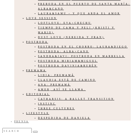
PREBODA EN EL PUERTO DE SANTA MARÍA:
ALBA&CANO
LAURA&SAMU – Y QUE ARDA EL AMOR
LOVE SESSION
LOFTLOVE: EVA+CHECHU
TIEMPO DE CAMA Y PELI (KRISTI Y
MARIO)
DUST LOVE (NEREIDA Y FRAN)
POSTBODA
POSTBODA EN EL CHORRO: LAURA&DIEGO
POSTBODA: ALBA+CANO
SANDRA&JAVI: POSTBODA EN MARBELLA
POSTBODA MIRIAM&MIGUEL
POSTBODA DAVINIA&RUBÉN
PREMAMA
LIDIA: PREMAMÁ
CLAUDIA ESTÁ DE CAMINO
ANA: PREMAMÁ
AMOR, ASÍ SE LLAMA.
EDITORIAL
CATHARSIS: A BALLET TRANSITION
INSTINC
THREE CULTURES
LIFESTYLE
DESPEDIDA DE DANIELA
PRENSA