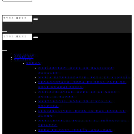
CONTACTO
SOBRE MI
GALERÍA
BODAS
MARÍA&FRAN: BODA EN HACIENDA
NADALES
MARÍA ESTHER&DAVID: BODA EN ALMERÍA
LEO&GONZALO: BODA EN REAL CLUB DE
GOLF GUADALHORCE
MARIAN&JAVIER: BODA EN EL GRAN
HOTEL MIRAMAR
MARTA&ADRI: BODA EN FINCA LA
DULZURA
CLARA&OLIVER: BODA EN HACIENDA EL
ÁLAMO
MARTA&PABLO: BODA EN EL SEÑORIO DE
LEPANTO
BODA EN FORT INGLÉS: ANA+MAX