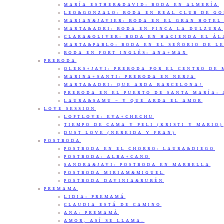
MARÍA ESTHER&DAVID: BODA EN ALMERÍA
LEO&GONZALO: BODA EN REAL CLUB DE G
MARIAN&JAVIER: BODA EN EL GRAN HOTEL
MARTA&ADRI: BODA EN FINCA LA DULZURA
CLARA&OLIVER: BODA EN HACIENDA EL Á
MARTA&PABLO: BODA EN EL SEÑORIO DE L
BODA EN FORT INGLÉS: ANA+MAX
PREBODA
OLEKS+JAVI: PREBODA POR EL CENTRO DE
MARINA+SANTI: PREBODA EN NERJA
MARTA&ADRI: QUE ARDA BARCELONA!
PREBODA EN EL PUERTO DE SANTA MARÍA:
LAURA&SAMU – Y QUE ARDA EL AMOR
LOVE SESSION
LOFTLOVE: EVA+CHECHU
TIEMPO DE CAMA Y PELI (KRISTI Y MARIO)
DUST LOVE (NEREIDA Y FRAN)
POSTBODA
POSTBODA EN EL CHORRO: LAURA&DIEGO
POSTBODA: ALBA+CANO
SANDRA&JAVI: POSTBODA EN MARBELLA
POSTBODA MIRIAM&MIGUEL
POSTBODA DAVINIA&RUBÉN
PREMAMA
LIDIA: PREMAMÁ
CLAUDIA ESTÁ DE CAMINO
ANA: PREMAMÁ
AMOR, ASÍ SE LLAMA.