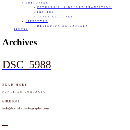
EDITORIAL
CATHARSIS: A BALLET TRANSITION
INSTINC
THREE CULTURES
LIFESTYLE
DESPEDIDA DE DANIELA
PRENSA
Archives
DSC_5988
READ MORE
PONTE EN CONTACTO
678318341
hola@cero17photography.com