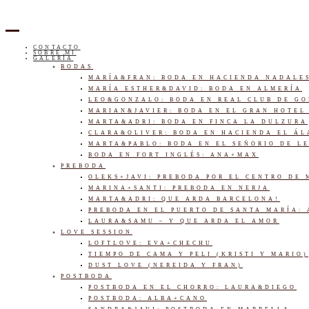
CONTACTO
SOBRE MI
GALERÍA
BODAS
MARÍA&FRAN: BODA EN HACIENDA NADALE
MARÍA ESTHER&DAVID: BODA EN ALMERÍA
LEO&GONZALO: BODA EN REAL CLUB DE G
MARIAN&JAVIER: BODA EN EL GRAN HOTEL
MARTA&ADRI: BODA EN FINCA LA DULZURA
CLARA&OLIVER: BODA EN HACIENDA EL Á
MARTA&PABLO: BODA EN EL SEÑORIO DE L
BODA EN FORT INGLÉS: ANA+MAX
PREBODA
OLEKS+JAVI: PREBODA POR EL CENTRO DE
MARINA+SANTI: PREBODA EN NERJA
MARTA&ADRI: QUE ARDA BARCELONA!
PREBODA EN EL PUERTO DE SANTA MARÍA:
LAURA&SAMU – Y QUE ARDA EL AMOR
LOVE SESSION
LOFTLOVE: EVA+CHECHU
TIEMPO DE CAMA Y PELI (KRISTI Y MARIO)
DUST LOVE (NEREIDA Y FRAN)
POSTBODA
POSTBODA EN EL CHORRO: LAURA&DIEGO
POSTBODA: ALBA+CANO