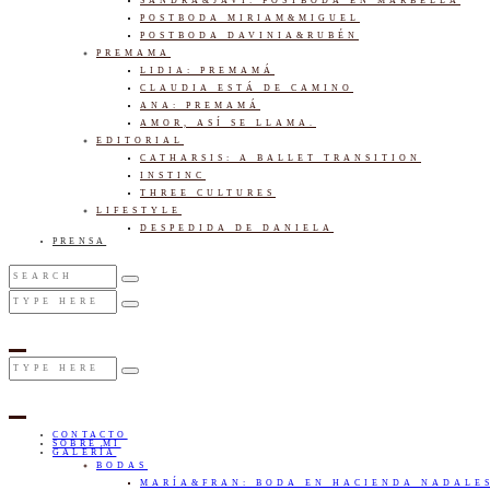
SANDRA&JAVI: POSTBODA EN MARBELLA
POSTBODA MIRIAM&MIGUEL
POSTBODA DAVINIA&RUBÉN
PREMAMA
LIDIA: PREMAMÁ
CLAUDIA ESTÁ DE CAMINO
ANA: PREMAMÁ
AMOR, ASÍ SE LLAMA.
EDITORIAL
CATHARSIS: A BALLET TRANSITION
INSTINC
THREE CULTURES
LIFESTYLE
DESPEDIDA DE DANIELA
PRENSA
CONTACTO
SOBRE MI
GALERÍA
BODAS
MARÍA&FRAN: BODA EN HACIENDA NADALE