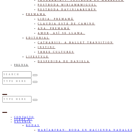
SANDRA&JAVI: POSTBODA EN MARBELLA
POSTBODA MIRIAM&MIGUEL
POSTBODA DAVINIA&RUBÉN
PREMAMA
LIDIA: PREMAMÁ
CLAUDIA ESTÁ DE CAMINO
ANA: PREMAMÁ
AMOR, ASÍ SE LLAMA.
EDITORIAL
CATHARSIS: A BALLET TRANSITION
INSTINC
THREE CULTURES
LIFESTYLE
DESPEDIDA DE DANIELA
PRENSA
CONTACTO
SOBRE MI
GALERÍA
BODAS
MARÍA&FRAN: BODA EN HACIENDA NADALE