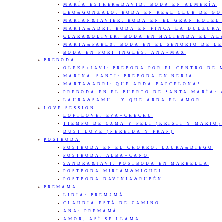
MARÍA ESTHER&DAVID: BODA EN ALMERÍA
LEO&GONZALO: BODA EN REAL CLUB DE G
MARIAN&JAVIER: BODA EN EL GRAN HOTEL
MARTA&ADRI: BODA EN FINCA LA DULZURA
CLARA&OLIVER: BODA EN HACIENDA EL Á
MARTA&PABLO: BODA EN EL SEÑORIO DE L
BODA EN FORT INGLÉS: ANA+MAX
PREBODA
OLEKS+JAVI: PREBODA POR EL CENTRO DE
MARINA+SANTI: PREBODA EN NERJA
MARTA&ADRI: QUE ARDA BARCELONA!
PREBODA EN EL PUERTO DE SANTA MARÍA:
LAURA&SAMU – Y QUE ARDA EL AMOR
LOVE SESSION
LOFTLOVE: EVA+CHECHU
TIEMPO DE CAMA Y PELI (KRISTI Y MARIO)
DUST LOVE (NEREIDA Y FRAN)
POSTBODA
POSTBODA EN EL CHORRO: LAURA&DIEGO
POSTBODA: ALBA+CANO
SANDRA&JAVI: POSTBODA EN MARBELLA
POSTBODA MIRIAM&MIGUEL
POSTBODA DAVINIA&RUBÉN
PREMAMA
LIDIA: PREMAMÁ
CLAUDIA ESTÁ DE CAMINO
ANA: PREMAMÁ
AMOR, ASÍ SE LLAMA.