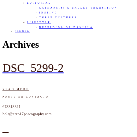
EDITORIAL
CATHARSIS: A BALLET TRANSITION
INSTINC
THREE CULTURES
LIFESTYLE
DESPEDIDA DE DANIELA
PRENSA
Archives
DSC_5299-2
READ MORE
PONTE EN CONTACTO
678318341
hola@cero17photography.com