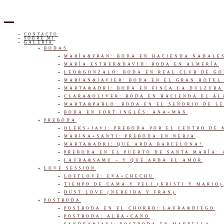
CONTACTO
SOBRE MI
GALERÍA
BODAS
MARÍA&FRAN: BODA EN HACIENDA NADALE
MARÍA ESTHER&DAVID: BODA EN ALMERÍA
LEO&GONZALO: BODA EN REAL CLUB DE G
MARIAN&JAVIER: BODA EN EL GRAN HOTEL
MARTA&ADRI: BODA EN FINCA LA DULZURA
CLARA&OLIVER: BODA EN HACIENDA EL Á
MARTA&PABLO: BODA EN EL SEÑORIO DE L
BODA EN FORT INGLÉS: ANA+MAX
PREBODA
OLEKS+JAVI: PREBODA POR EL CENTRO DE
MARINA+SANTI: PREBODA EN NERJA
MARTA&ADRI: QUE ARDA BARCELONA!
PREBODA EN EL PUERTO DE SANTA MARÍA:
LAURA&SAMU – Y QUE ARDA EL AMOR
LOVE SESSION
LOFTLOVE: EVA+CHECHU
TIEMPO DE CAMA Y PELI (KRISTI Y MARIO)
DUST LOVE (NEREIDA Y FRAN)
POSTBODA
POSTBODA EN EL CHORRO: LAURA&DIEGO
POSTBODA: ALBA+CANO