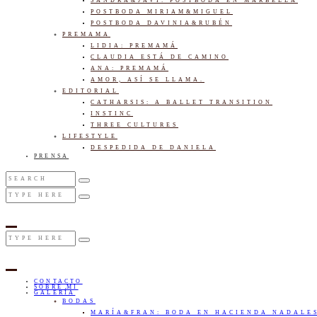
SANDRA&JAVI: POSTBODA EN MARBELLA
POSTBODA MIRIAM&MIGUEL
POSTBODA DAVINIA&RUBÉN
PREMAMA
LIDIA: PREMAMÁ
CLAUDIA ESTÁ DE CAMINO
ANA: PREMAMÁ
AMOR, ASÍ SE LLAMA.
EDITORIAL
CATHARSIS: A BALLET TRANSITION
INSTINC
THREE CULTURES
LIFESTYLE
DESPEDIDA DE DANIELA
PRENSA
CONTACTO
SOBRE MI
GALERÍA
BODAS
MARÍA&FRAN: BODA EN HACIENDA NADALE