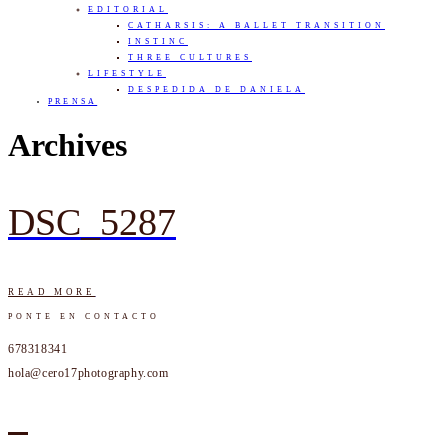
EDITORIAL
CATHARSIS: A BALLET TRANSITION
INSTINC
THREE CULTURES
LIFESTYLE
DESPEDIDA DE DANIELA
PRENSA
Archives
DSC_5287
READ MORE
PONTE EN CONTACTO
678318341
hola@cero17photography.com