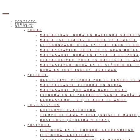
CONTACTO
SOBRE MI
GALERÍA
BODAS
MARÍA&FRAN: BODA EN HACIENDA NADALE
MARÍA ESTHER&DAVID: BODA EN ALMERÍA
LEO&GONZALO: BODA EN REAL CLUB DE G
MARIAN&JAVIER: BODA EN EL GRAN HOTEL
MARTA&ADRI: BODA EN FINCA LA DULZURA
CLARA&OLIVER: BODA EN HACIENDA EL Á
MARTA&PABLO: BODA EN EL SEÑORIO DE L
BODA EN FORT INGLÉS: ANA+MAX
PREBODA
OLEKS+JAVI: PREBODA POR EL CENTRO DE
MARINA+SANTI: PREBODA EN NERJA
MARTA&ADRI: QUE ARDA BARCELONA!
PREBODA EN EL PUERTO DE SANTA MARÍA:
LAURA&SAMU – Y QUE ARDA EL AMOR
LOVE SESSION
LOFTLOVE: EVA+CHECHU
TIEMPO DE CAMA Y PELI (KRISTI Y MARIO)
DUST LOVE (NEREIDA Y FRAN)
POSTBODA
POSTBODA EN EL CHORRO: LAURA&DIEGO
POSTBODA: ALBA+CANO