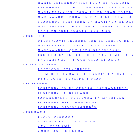
MARÍA ESTHER&DAVID: BODA EN ALMERÍA
LEO&GONZALO: BODA EN REAL CLUB DE G
MARIAN&JAVIER: BODA EN EL GRAN HOTEL
MARTA&ADRI: BODA EN FINCA LA DULZURA
CLARA&OLIVER: BODA EN HACIENDA EL Á
MARTA&PABLO: BODA EN EL SEÑORIO DE L
BODA EN FORT INGLÉS: ANA+MAX
PREBODA
OLEKS+JAVI: PREBODA POR EL CENTRO DE
MARINA+SANTI: PREBODA EN NERJA
MARTA&ADRI: QUE ARDA BARCELONA!
PREBODA EN EL PUERTO DE SANTA MARÍA:
LAURA&SAMU – Y QUE ARDA EL AMOR
LOVE SESSION
LOFTLOVE: EVA+CHECHU
TIEMPO DE CAMA Y PELI (KRISTI Y MARIO)
DUST LOVE (NEREIDA Y FRAN)
POSTBODA
POSTBODA EN EL CHORRO: LAURA&DIEGO
POSTBODA: ALBA+CANO
SANDRA&JAVI: POSTBODA EN MARBELLA
POSTBODA MIRIAM&MIGUEL
POSTBODA DAVINIA&RUBÉN
PREMAMA
LIDIA: PREMAMÁ
CLAUDIA ESTÁ DE CAMINO
ANA: PREMAMÁ
AMOR, ASÍ SE LLAMA.