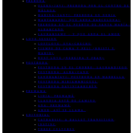
PREBODA
OLEKS+JAVI: PREBODA POR EL CENTRO DE
MÁLAGA
MARINA+SANTI: PREBODA EN NERJA
MARTA&ADRI: QUE ARDA BARCELONA!
PREBODA EN EL PUERTO DE SANTA MARÍA:
ALBA&CANO
LAURA&SAMU – Y QUE ARDA EL AMOR
LOVE SESSION
LOFTLOVE: EVA+CHECHU
TIEMPO DE CAMA Y PELI (KRISTI Y
MARIO)
DUST LOVE (NEREIDA Y FRAN)
POSTBODA
POSTBODA EN EL CHORRO: LAURA&DIEGO
POSTBODA: ALBA+CANO
SANDRA&JAVI: POSTBODA EN MARBELLA
POSTBODA MIRIAM&MIGUEL
POSTBODA DAVINIA&RUBÉN
PREMAMA
LIDIA: PREMAMÁ
CLAUDIA ESTÁ DE CAMINO
ANA: PREMAMÁ
AMOR, ASÍ SE LLAMA.
EDITORIAL
CATHARSIS: A BALLET TRANSITION
INSTINC
THREE CULTURES