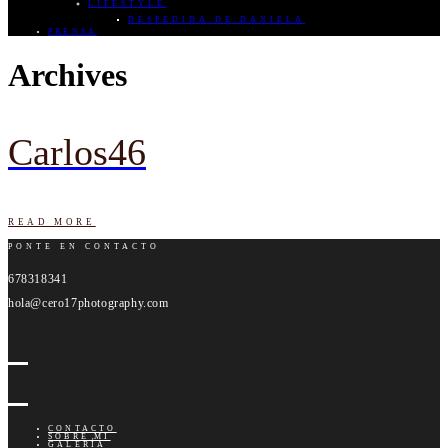
LIFESTYLE
DESPEDIDA DE DANIELA
PRENSA
Archives
Carlos46
READ MORE
PONTE EN CONTACTO
678318341
hola@cero17photography.com
CONTACTO
SOBRE MI
GALERÍA