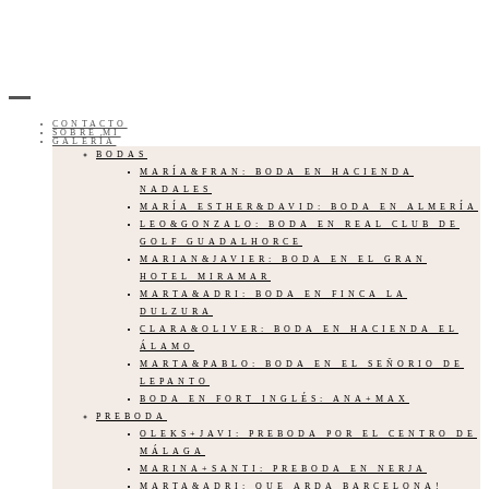
CONTACTO
SOBRE MI
GALERÍA
BODAS
MARÍA&FRAN: BODA EN HACIENDA
NADALES
MARÍA ESTHER&DAVID: BODA EN ALMERÍA
LEO&GONZALO: BODA EN REAL CLUB DE
GOLF GUADALHORCE
MARIAN&JAVIER: BODA EN EL GRAN
HOTEL MIRAMAR
MARTA&ADRI: BODA EN FINCA LA
DULZURA
CLARA&OLIVER: BODA EN HACIENDA EL
ÁLAMO
MARTA&PABLO: BODA EN EL SEÑORIO DE
LEPANTO
BODA EN FORT INGLÉS: ANA+MAX
PREBODA
OLEKS+JAVI: PREBODA POR EL CENTRO DE
MÁLAGA
MARINA+SANTI: PREBODA EN NERJA
MARTA&ADRI: QUE ARDA BARCELONA!