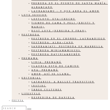
PREBODA EN EL PUERTO DE SANTA MARÍA:
ALBA&CANO
LAURA&SAMU – Y QUE ARDA EL AMOR
LOVE SESSION
LOFTLOVE: EVA+CHECHU
TIEMPO DE CAMA Y PELI (KRISTI Y
MARIO)
DUST LOVE (NEREIDA Y FRAN)
POSTBODA
POSTBODA EN EL CHORRO: LAURA&DIEGO
POSTBODA: ALBA+CANO
SANDRA&JAVI: POSTBODA EN MARBELLA
POSTBODA MIRIAM&MIGUEL
POSTBODA DAVINIA&RUBÉN
PREMAMA
LIDIA: PREMAMÁ
CLAUDIA ESTÁ DE CAMINO
ANA: PREMAMÁ
AMOR, ASÍ SE LLAMA.
EDITORIAL
CATHARSIS: A BALLET TRANSITION
INSTINC
THREE CULTURES
LIFESTYLE
DESPEDIDA DE DANIELA
PRENSA