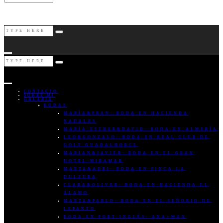
CONTACTO
SOBRE MI
GALERÍA
BODAS
MARÍA&FRAN: BODA EN HACIENDA
NADALES
MARÍA ESTHER&DAVID: BODA EN ALMERÍA
LEO&GONZALO: BODA EN REAL CLUB DE
GOLF GUADALHORCE
MARIAN&JAVIER: BODA EN EL GRAN
HOTEL MIRAMAR
MARTA&ADRI: BODA EN FINCA LA
DULZURA
CLARA&OLIVER: BODA EN HACIENDA EL
ÁLAMO
MARTA&PABLO: BODA EN EL SEÑORIO DE
LEPANTO
BODA EN FORT INGLÉS: ANA+MAX