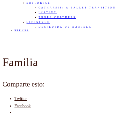
EDITORIAL
CATHARSIS: A BALLET TRANSITION
INSTINC
THREE CULTURES
LIFESTYLE
DESPEDIDA DE DANIELA
PRENSA
Familia
Comparte esto:
Twitter
Facebook