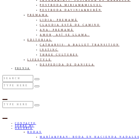
SANDRA&JAVI: POSTBODA EN MARBELLA
POSTBODA MIRIAM&MIGUEL
POSTBODA DAVINIA&RUBÉN
PREMAMA
LIDIA: PREMAMÁ
CLAUDIA ESTÁ DE CAMINO
ANA: PREMAMÁ
AMOR, ASÍ SE LLAMA.
EDITORIAL
CATHARSIS: A BALLET TRANSITION
INSTINC
THREE CULTURES
LIFESTYLE
DESPEDIDA DE DANIELA
PRENSA
CONTACTO
SOBRE MI
GALERÍA
BODAS
MARÍA&FRAN: BODA EN HACIENDA NADALE