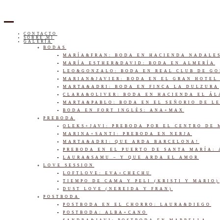
CONTACTO
SOBRE MI
GALERÍA
BODAS
MARÍA&FRAN: BODA EN HACIENDA NADALE
MARÍA ESTHER&DAVID: BODA EN ALMERÍA
LEO&GONZALO: BODA EN REAL CLUB DE G
MARIAN&JAVIER: BODA EN EL GRAN HOTEL
MARTA&ADRI: BODA EN FINCA LA DULZURA
CLARA&OLIVER: BODA EN HACIENDA EL Á
MARTA&PABLO: BODA EN EL SEÑORIO DE L
BODA EN FORT INGLÉS: ANA+MAX
PREBODA
OLEKS+JAVI: PREBODA POR EL CENTRO DE
MARINA+SANTI: PREBODA EN NERJA
MARTA&ADRI: QUE ARDA BARCELONA!
PREBODA EN EL PUERTO DE SANTA MARÍA:
LAURA&SAMU – Y QUE ARDA EL AMOR
LOVE SESSION
LOFTLOVE: EVA+CHECHU
TIEMPO DE CAMA Y PELI (KRISTI Y MARIO)
DUST LOVE (NEREIDA Y FRAN)
POSTBODA
POSTBODA EN EL CHORRO: LAURA&DIEGO
POSTBODA: ALBA+CANO