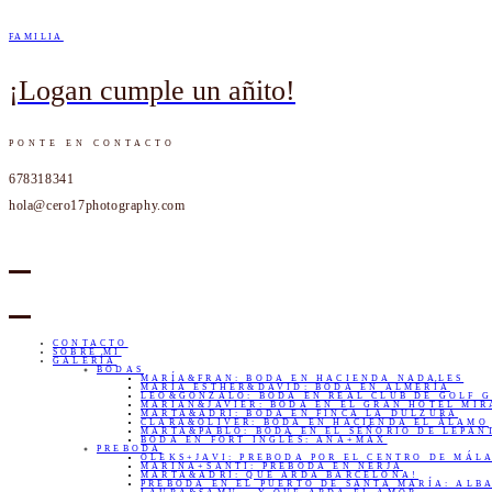
FAMILIA
¡Logan cumple un añito!
PONTE EN CONTACTO
678318341
hola@cero17photography.com
CONTACTO
SOBRE MI
GALERÍA
BODAS
MARÍA&FRAN: BODA EN HACIENDA NADALES
MARÍA ESTHER&DAVID: BODA EN ALMERÍA
LEO&GONZALO: BODA EN REAL CLUB DE GOLF 
MARIAN&JAVIER: BODA EN EL GRAN HOTEL MI
MARTA&ADRI: BODA EN FINCA LA DULZURA
CLARA&OLIVER: BODA EN HACIENDA EL ÁLAMO
MARTA&PABLO: BODA EN EL SEÑORIO DE LEPAN
BODA EN FORT INGLÉS: ANA+MAX
PREBODA
OLEKS+JAVI: PREBODA POR EL CENTRO DE MÁL
MARINA+SANTI: PREBODA EN NERJA
MARTA&ADRI: QUE ARDA BARCELONA!
PREBODA EN EL PUERTO DE SANTA MARÍA: ALB