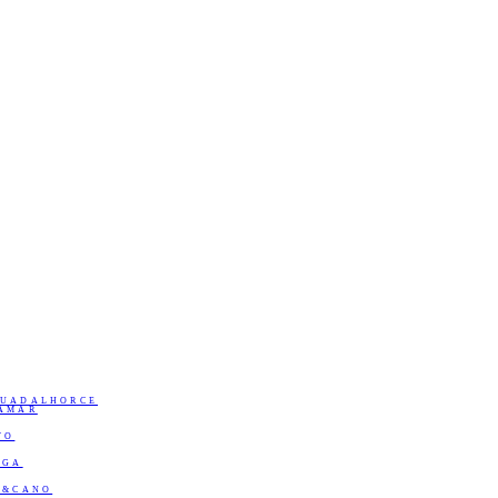
GUADALHORCE
RAMAR
TO
AGA
A&CANO