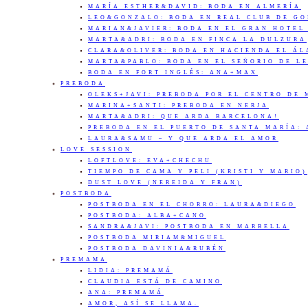
MARÍA ESTHER&DAVID: BODA EN ALMERÍA
LEO&GONZALO: BODA EN REAL CLUB DE G
MARIAN&JAVIER: BODA EN EL GRAN HOTEL
MARTA&ADRI: BODA EN FINCA LA DULZURA
CLARA&OLIVER: BODA EN HACIENDA EL Á
MARTA&PABLO: BODA EN EL SEÑORIO DE L
BODA EN FORT INGLÉS: ANA+MAX
PREBODA
OLEKS+JAVI: PREBODA POR EL CENTRO DE
MARINA+SANTI: PREBODA EN NERJA
MARTA&ADRI: QUE ARDA BARCELONA!
PREBODA EN EL PUERTO DE SANTA MARÍA:
LAURA&SAMU – Y QUE ARDA EL AMOR
LOVE SESSION
LOFTLOVE: EVA+CHECHU
TIEMPO DE CAMA Y PELI (KRISTI Y MARIO)
DUST LOVE (NEREIDA Y FRAN)
POSTBODA
POSTBODA EN EL CHORRO: LAURA&DIEGO
POSTBODA: ALBA+CANO
SANDRA&JAVI: POSTBODA EN MARBELLA
POSTBODA MIRIAM&MIGUEL
POSTBODA DAVINIA&RUBÉN
PREMAMA
LIDIA: PREMAMÁ
CLAUDIA ESTÁ DE CAMINO
ANA: PREMAMÁ
AMOR, ASÍ SE LLAMA.